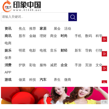
资讯
焦点
推荐
家居
展会
活动
商讯
股市
金融
理财
商业
时尚
手机
数码
科学
电商
娱乐
明星
电影
电视
音乐
财经
新车
导购
行情
保养
消费
护肤
彩妆
服饰
减肥
企业
手游
页游
文化
APP
游戏
做菜
科技
汽车
养生
微商
广告