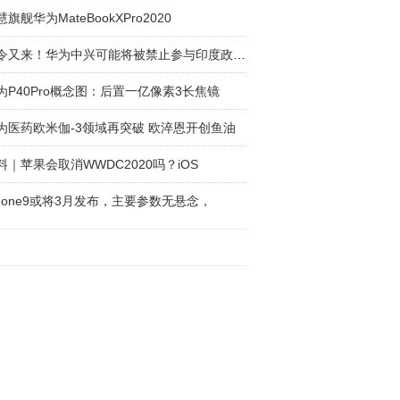
慧旗舰华为MateBookXPro2020
禁令又来！华为中兴可能将被禁止参与印度政府项
为P40Pro概念图：后置一亿像素3长焦镜
为医药欧米伽-3领域再突破 欧淬恩开创鱼油
料｜苹果会取消WWDC2020吗？iOS
Phone9或将3月发布，主要参数无悬念，