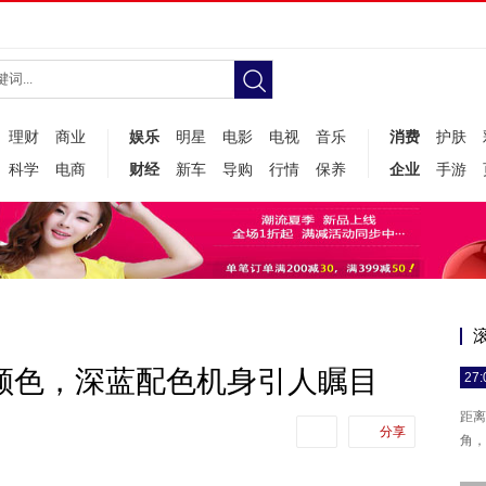
理财
商业
娱乐
明星
电影
电视
音乐
消费
护肤
科学
电商
财经
新车
导购
行情
保养
企业
手游
6种颜色，深蓝配色机身引人瞩目
27:
距离
分享
角，i