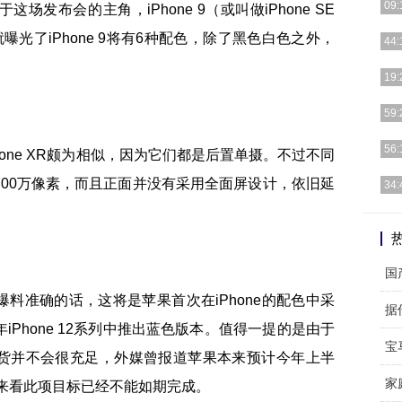
09:
发布会的主角，iPhone 9（或叫做iPhone SE
光了iPhone 9将有6种配色，除了黑色白色之外，
昨天
44:
价外
华为
19:
工业
中国
59:
在西
由绿
56:
iPhone XR颇为相似，因为它们都是后置单摄。不过不同
地产
现如
仅为700万像素，而且正面并没有采用全面屏设计，依旧延
34:
家庭
[P
产品
国
果爆料准确的话，这将是苹果首次在iPhone的配色中采
据
Phone 12系列中推出蓝色版本。值得一提的是由于
宝
期的备货并不会很充足，外媒曾报道苹果本来预计今年上半
是目前来看此项目标已经不能如期完成。