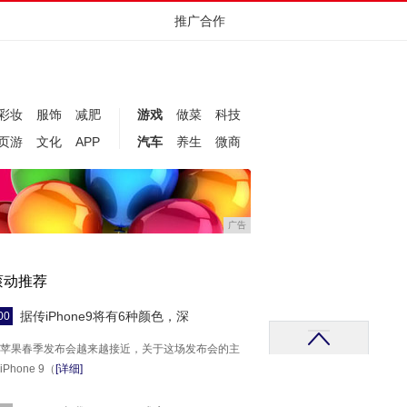
推广合作
彩妆
服饰
减肥
游戏
做菜
科技
页游
文化
APP
汽车
养生
微商
广告
滚动推荐
据传iPhone9将有6种颜色，深
00
苹果春季发布会越来越接近，关于这场发布会的主
Phone 9（
[详细]