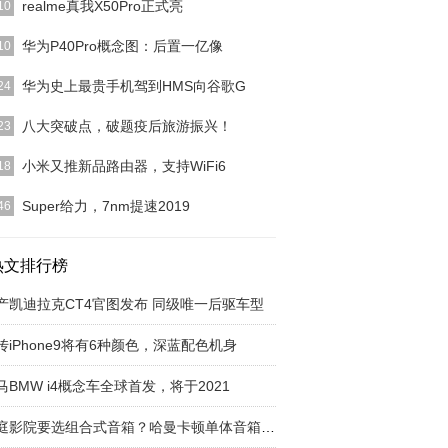
realme真我X50Pro正式亮
10
下午，realme真我X50 Pro正式发布，除了国内的售
华为P40Pro概念图：后置一亿像
10
，具
[详细]
目前销量等各方面的状态都是非常不错的，尤其是在
华为史上最贵手机驾到HMS向谷歌G
24
设计方面，华为旗
[详细]
商报/中国商网（记者 焦立坤）2月24日晚间，华为
八大突破点，破题疫后旅游振兴！
23
班牙举行了一
[详细]
维文旅集团牵头、中国旅游景区协会指导、游乐旅游
小米又推新品路由器，支持WiFi6
18
联盟支持、
[详细]
今宽带速度越来越快，像传统的百兆路由器难以满足
Super给力，7nm提速2019
46
的实际使用需求，
[详细]
Conline 年度评选]显卡是许多DIY玩家最为关注的硬件
，
热文排行榜
[详细]
产凯迪拉克CT4官图发布 同级唯一后驱车型
传iPhone9将有6种颜色，深蓝配色机身
马BMW i4概念车全球首发，将于2021
家庭影院要选组合式音箱？哈曼卡顿单体音箱让答