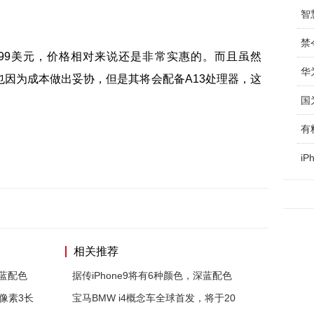
智
价为399美元，价格相对来说还是非常实惠的。而且虽然
华
方面也因为成本做出妥协，但是其将会配备A13处理器，这
国
有
i
相关推荐
深蓝配色
据传iPhone9将有6种颜色，深蓝配色
亿像素3长
宝马BMW i4概念车全球首发，将于20