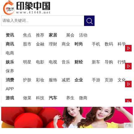
资讯
焦点
推荐
家居
展会
活动
商讯
股市
金融
理财
商业
时尚
手机
数码
科学
电商
娱乐
明星
电影
电视
音乐
财经
新车
导购
行情
保养
消费
护肤
彩妆
服饰
减肥
企业
手游
页游
文化
APP
游戏
做菜
科技
汽车
养生
微商
广告