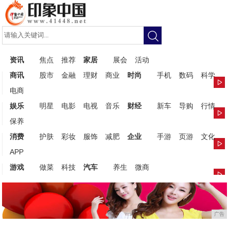
资讯
焦点
推荐
家居
展会
活动
商讯
股市
金融
理财
商业
时尚
手机
数码
科学
电商
娱乐
明星
电影
电视
音乐
财经
新车
导购
行情
保养
消费
护肤
彩妆
服饰
减肥
企业
手游
页游
文化
APP
游戏
做菜
科技
汽车
养生
微商
广告