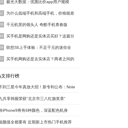
极光大数据：优惠比价app用户规模
16
大数据针对优惠比价app行业推出了市场洞察分析文
为什么低端手机和高端手机，价格能差
11
超8成用户仅安
[详细]
机的成本4800，它就不可能定价5000，只赚200，
千元机里的领头人 奇酷手机青春版
29
可能定价
[详细]
这个社会想要做手机很难，想要做用户喜欢的手机更
买手机是网购还是实体店买好？这篇分
44
就在今年的8月，
[详细]
人更换电子产品的速度非常快，这是不争的事实。这
联想S5上手体验：不足千元的迷你全
09
来越多厂商对于产
[详细]
3月20日，联想手机S5的发布标志着Lenovo移动品
买手机网购还是去实体店？两者之间的
22
正式回归
[详细]
互联网时代的到来，电商成为了新兴行业发展的一波
，人们足不出户就
热文排行榜
[详细]
不到三星今年真放大招！新专利公布：Note
九共享韩薇荣获“北京市三八红旗奖章”
传iPhone9将有6种颜色，深蓝配色机身
能颜值全都要有 近期新上市热门手机推荐