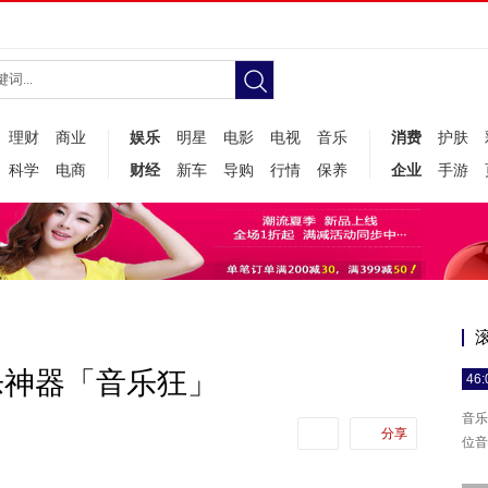
理财
商业
娱乐
明星
电影
电视
音乐
消费
护肤
科学
电商
财经
新车
导购
行情
保养
企业
手游
乐神器「音乐狂」
46:
音乐
分享
位音