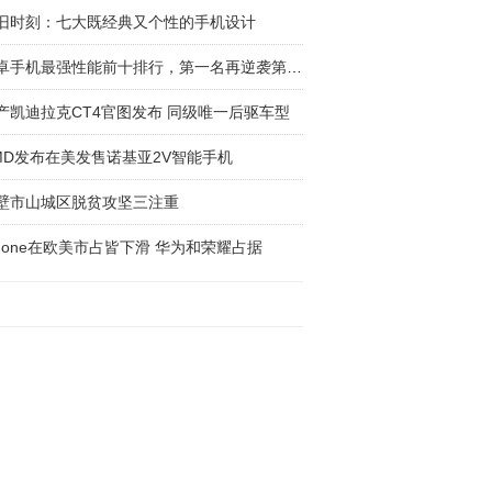
旧时刻：七大既经典又个性的手机设计
安卓手机最强性能前十排行，第一名再逆袭第二名
产凯迪拉克CT4官图发布 同级唯一后驱车型
MD发布在美发售诺基亚2V智能手机
壁市山城区脱贫攻坚三注重
Phone在欧美市占皆下滑 华为和荣耀占据