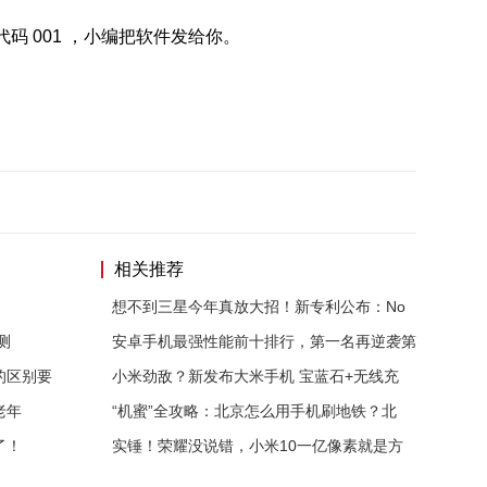
码 001 ，小编把软件发给你。
相关推荐
」
想不到三星今年真放大招！新专利公布：No
测
安卓手机最强性能前十排行，第一名再逆袭第
的区别要
小米劲敌？新发布大米手机 宝蓝石+无线充
老年
“机蜜”全攻略：北京怎么用手机刷地铁？北
了！
实锤！荣耀没说错，小米10一亿像素就是方