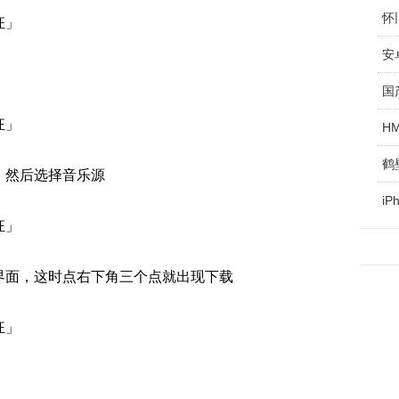
怀
国
H
鹤
，然后选择音乐源
i
界面，这时点右下角三个点就出现下载