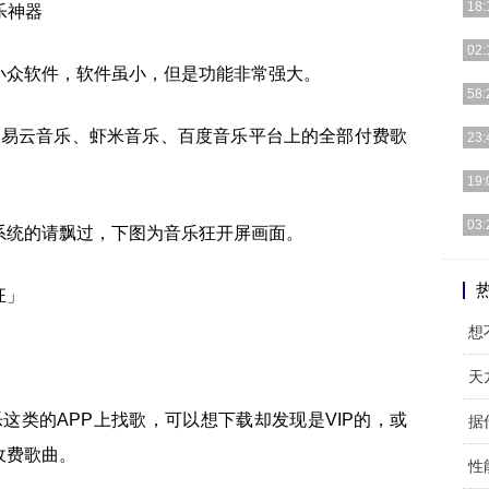
18:
乐神器
极光
02:
章。
小众软件，软件虽小，但是功能非常强大。
高端
58:
极有
如今
网易云音乐、虾米音乐、百度音乐平台上的全部付费歌
23:
难，
现代
19:
与越
今年
03:
系统的请飘过，下图为音乐狂开屏画面。
牌的
随着
红利
想
天
这类的APP上找歌，可以想下载却发现是VIP的，或
据
收费歌曲。
性