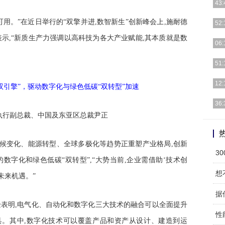
43:
[详细
用。”在近日举行的“双擎并进,数智新生”创新峰会上,施耐德
52:
示,“新质生产力强调以高科技为各大产业赋能,其本质就是数
[详细
06:
[详细
51:
[详细
12:
[详细
36:
执行副总裁、中国及东亚区总裁尹正
[详细
气候变化、能源转型、全球多极化等趋势正重塑产业格局,创新
3
数字化和绿色低碳“双转型”,“大势当前,企业需借助‘技术创
想
未来机遇。”
据
表明,电气化、自动化和数字化三大技术的融合可以全面提升
性
工具。其中,数字化技术可以覆盖产品和资产从设计、建造到运