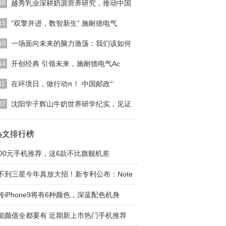
越秀乳业深耕奶源营养研究，推动中国
48
]
“双擎并进，数智新生” 施耐德电气
15
]
一场面向未来的脑力激荡：我们该如何
10
]
开创经典 引领未来，施耐德电气Ac
14
]
在环境日，做行动π！ 中国邮政“‘
11
]
沈阳学子辉山牛奶世界研学纪实，见证
37
]
热文排行榜
000元手机推荐，这6款不比旗舰机差
不到三星今年真放大招！新专利公布：Note
传iPhone9将有6种颜色，深蓝配色机身
能颜值全都要有 近期新上市热门手机推荐