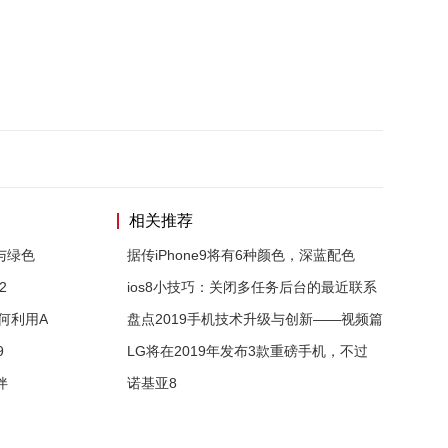
相关推荐
与绿色
据传iPhone9将有6种颜色，深蓝配色
2
ios8小技巧：关闭多任务后台的最近联系
何利用A
盘点2019手机技术升级与创新——视频篇
9
LG将在2019年发布3款重磅手机，不过
伴
诺基亚8