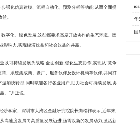
i
进一步强化仿真建模、流程自动化、预测分析等功能,从而全面提
收益。
华
国
、数字化、绿色发展,这些都要求高度开放协作的生态环境。因
产业影响力,实现经济效益和社会效益的共赢。
企业以可持续发展为战略,全面创新,强化生态协作,实现从‘竞争
供应商、系统集成商、盘厂、服务伙伴及设计机构等伙伴,共同打
下游加快转型,同时赋能各行各业用户,助力社会可持续发展,协
赢。”尹正说。
?经济学家、深圳市大湾区金融研究院院长向松祚表示,近年来,
从高速度发展向高质量发展迈进,亟需以新的发展动力,激活新