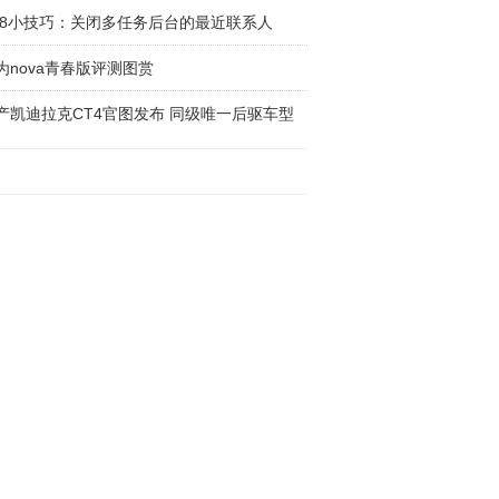
os8小技巧：关闭多任务后台的最近联系人
为nova青春版评测图赏
产凯迪拉克CT4官图发布 同级唯一后驱车型