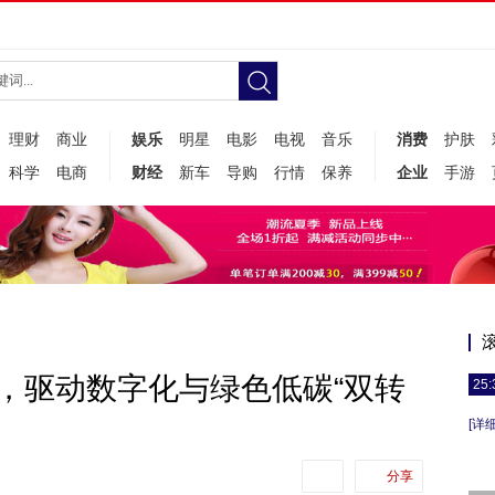
理财
商业
娱乐
明星
电影
电视
音乐
消费
护肤
科学
电商
财经
新车
导购
行情
保养
企业
手游
”，驱动数字化与绿色低碳“双转
25:
[详细
分享