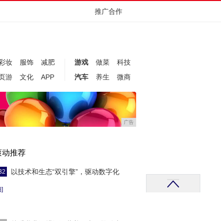
推广合作
彩妆
服饰
减肥
游戏
做菜
科技
页游
文化
APP
汽车
养生
微商
广告
滚动推荐
以技术和生态“双引擎”，驱动数字化
32
]