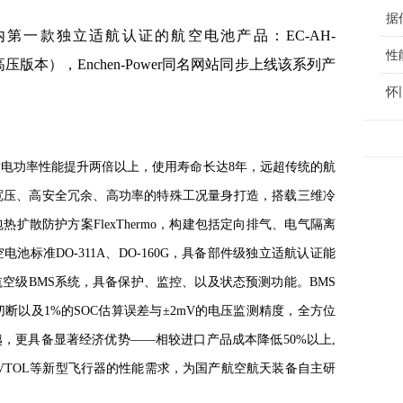
据
旨在国内第一款独立适航认证的航空电池产品：EC-AH-
性
1（高压版本），Enchen-Power同名网站同步上线该系列产
怀
电功率性能提升两倍以上，使用寿命长达8年，远超传统的航
宽压、高安全冗余、高功率的特殊工况量身打造，搭载三维冷
扩散防护方案FlexThermo，构建包括定向排气、电气隔离
标准DO-311A、DO-160G，具备部件级独立适航认证能
空级BMS系统，具备保护、监控、以及状态预测功能。BMS
秒级切断以及1%的SOC估算误差与±2mV的电压监测精度，全方位
，更具备显著经济优势——相较进口产品成本降低50%以上,
VTOL等新型飞行器的性能需求，为国产航空航天装备自主研