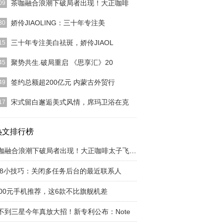
茶咖融合浪潮下破局者出现！大正咖啡
09
]
娇伶JIAOLING：三十年专注美
30
]
三十年专注美白祛斑，娇伶JIAOL
15
]
聚势共生.破局重启 《思享汇》20
45
]
签约总额超200亿元 内蒙古外贸行
49
]
宋式留白邂逅美式风情，席玛卫浴在克
17
]
热文排行榜
茶咖融合浪潮下破局者出现！大正咖啡太子飞跃茶
os8小技巧：关闭多任务后台的最近联系人
000元手机推荐，这6款不比旗舰机差
不到三星今年真放大招！新专利公布：Note