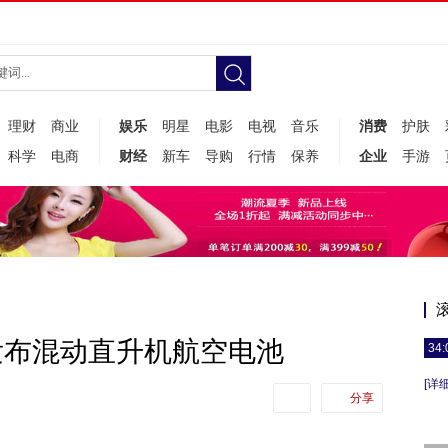
理财
商业
娱乐
明星
电影
电视
音乐
消费
护肤
科学
电商
财经
新车
导购
行情
保养
企业
手游
发布混动直升机航空电池
34:
[详细
分享