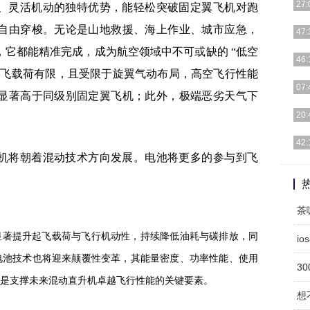
27:
、灵活机动的独特优势，能轻松突破固定翼飞机对跑
自由穿梭。无论是山地救援、海上作业、城市应急，
[详细
47:
它都能精准完成，成为航空领域中不可或缺的 “低空
[详细
46:
起飞载荷有限，且受限于旋翼气动布局，高空飞行性能
[详细
07:
显著高于同级别固定翼飞机；此外，极端恶劣天气下
[详细
20:
[详细
42:
机将朝着混动技术方向发展。电池将更多的参与到飞
[详细
显著提升起飞载荷与飞行机动性，持续降低油耗与碳排放，同
i
电池技术也将迎来颠覆性变革，其能量密度、功率性能、使用
3
是支撑未来混动直升机卓越飞行性能的关键要素。
想