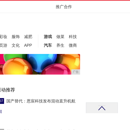
推广合作
彩妆
服饰
减肥
游戏
做菜
科技
页游
文化
APP
汽车
养生
微商
广告
滚动推荐
国产替代：恩宸科技发布混动直升机航
07
]