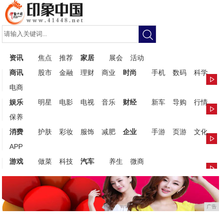
资讯
焦点
推荐
家居
展会
活动
商讯
股市
金融
理财
商业
时尚
手机
数码
科学
电商
娱乐
明星
电影
电视
音乐
财经
新车
导购
行情
保养
消费
护肤
彩妆
服饰
减肥
企业
手游
页游
文化
APP
游戏
做菜
科技
汽车
养生
微商
广告