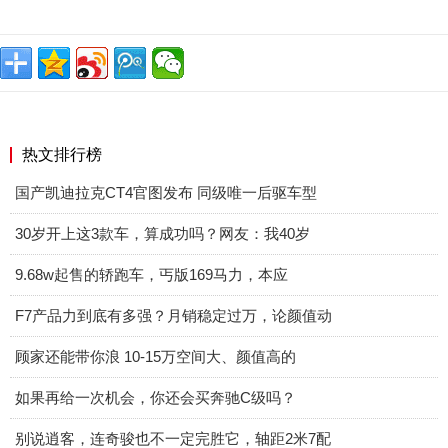
热文排行榜
国产凯迪拉克CT4官图发布 同级唯一后驱车型
30岁开上这3款车，算成功吗？网友：我40岁
9.68w起售的轿跑车，丐版169马力，本应
F7产品力到底有多强？月销稳定过万，论颜值动
顾家还能带你浪 10-15万空间大、颜值高的
如果再给一次机会，你还会买奔驰C级吗？
别说逍客，连奇骏也不一定完胜它，轴距2米7配